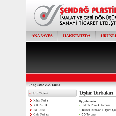
ANA SAYFA
HAKKIMIZDA
ÜRÜNL
07 Ağustos 2026 Cuma
Teşhir Torbaları
Ürün Tipleri
Kilitli Torba
Uygulamalar
Kilit Profili
Hidrofil Pamuk Torbası
İpli Torba
Tekstil Torbaları (Tişört, Ç
Gıda Torbası
CD Torbası