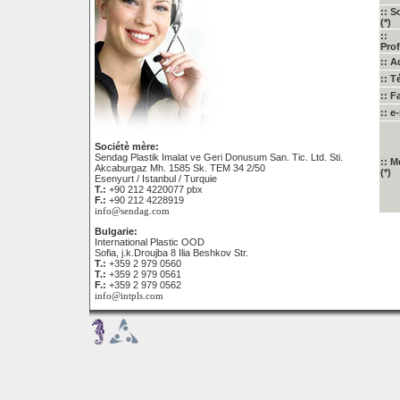
:: S
(*)
::
Pro
:: 
:: Té
:: F
:: e
Sociétè mère:
Sendag Plastik Imalat ve Geri Donusum San. Tic. Ltd. Sti.
:: 
Akcaburgaz Mh. 1585 Sk. TEM 34 2/50
(*)
Esenyurt / Istanbul / Turquie
T.:
+90 212 4220077 pbx
F.:
+90 212 4228919
info@sendag.com
Bulgarie:
International Plastic OOD
Sofia, j.k.Droujba 8 Ilia Beshkov Str.
T.:
+359 2 979 0560
T.:
+359 2 979 0561
F.:
+359 2 979 0562
info@intpls.com